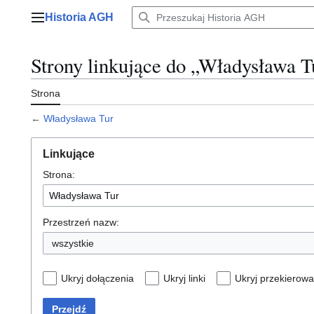
Przejdź
Historia AGH
do
Menu główne
zawartości
Strony linkujące do „Władysława T
Strona
←
Władysława Tur
Linkujące
Strona:
Przestrzeń nazw:
wszystkie
Ukryj dołączenia
Ukryj linki
Ukryj przekierowa
Przejdź