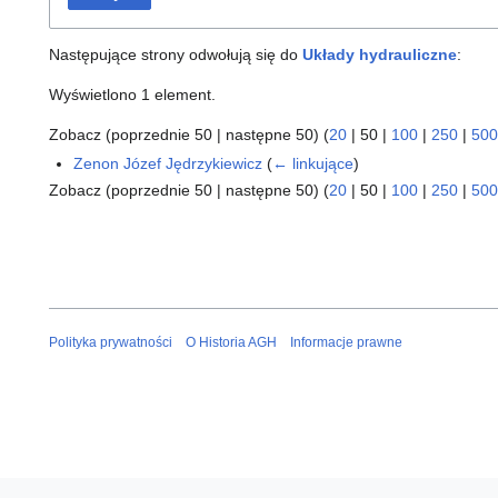
Następujące strony odwołują się do
Układy hydrauliczne
:
Wyświetlono 1 element.
Zobacz (
poprzednie 50
|
następne 50
) (
20
|
50
|
100
|
250
|
500
Zenon Józef Jędrzykiewicz
(
← linkujące
)
Zobacz (
poprzednie 50
|
następne 50
) (
20
|
50
|
100
|
250
|
500
Polityka prywatności
O Historia AGH
Informacje prawne