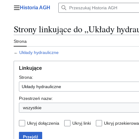
Przejdź
Historia AGH
do
Menu główne
zawartości
Strony linkujące do „Układy hydra
Strona
←
Układy hydrauliczne
Linkujące
Strona:
Przestrzeń nazw:
wszystkie
Ukryj dołączenia
Ukryj linki
Ukryj przekierowa
Przejdź