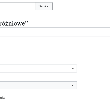
Szukaj
próżniowe”
nia