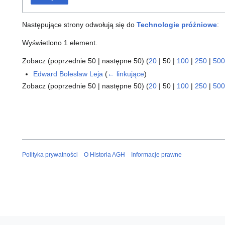
Następujące strony odwołują się do
Technologie próżniowe
:
Wyświetlono 1 element.
Zobacz (
poprzednie 50
|
następne 50
) (
20
|
50
|
100
|
250
|
500
Edward Bolesław Leja
(
← linkujące
)
Zobacz (
poprzednie 50
|
następne 50
) (
20
|
50
|
100
|
250
|
500
Polityka prywatności
O Historia AGH
Informacje prawne