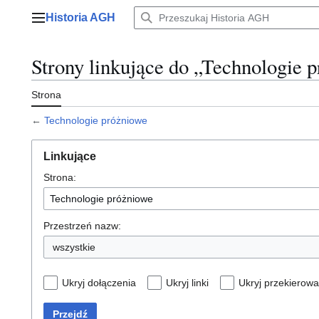
Przejdź
Historia AGH
do
Menu główne
zawartości
Strony linkujące do „Technologie 
Strona
←
Technologie próżniowe
Linkujące
Strona:
Przestrzeń nazw:
wszystkie
Ukryj dołączenia
Ukryj linki
Ukryj przekierowa
Przejdź