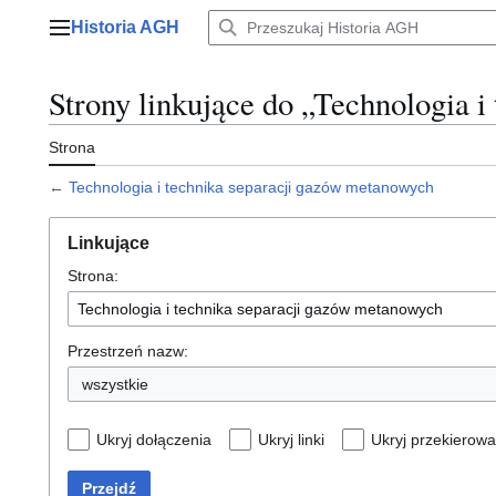
Przejdź
Historia AGH
do
Menu główne
zawartości
Strony linkujące do „Technologia 
Strona
←
Technologia i technika separacji gazów metanowych
Linkujące
Strona:
Przestrzeń nazw:
wszystkie
Ukryj dołączenia
Ukryj linki
Ukryj przekierowa
Przejdź