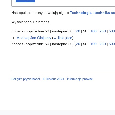
Następujące strony odwołują się do
Technologia i technika 
Wyświetlono 1 element.
Zobacz (
poprzednie 50
|
następne 50
) (
20
|
50
|
100
|
250
|
500
Andrzej Jan Olajossy
(
← linkujące
)
Zobacz (
poprzednie 50
|
następne 50
) (
20
|
50
|
100
|
250
|
500
Polityka prywatności
O Historia AGH
Informacje prawne