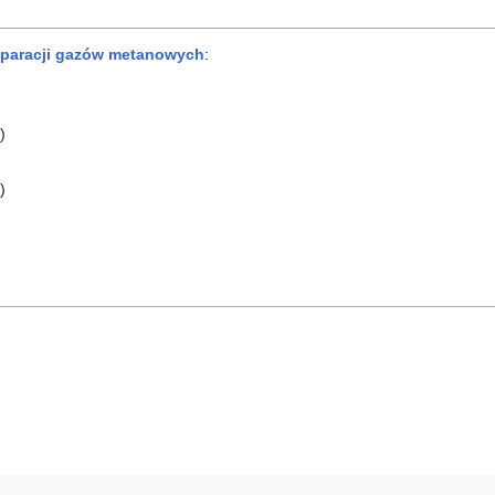
separacji gazów metanowych
:
)
)