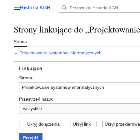
Przejdź
Historia AGH
do
Menu główne
zawartości
Strony linkujące do „Projektowan
Strona
←
Projektowanie systemów informatycznych
Linkujące
Strona:
Przestrzeń nazw:
wszystkie
Ukryj dołączenia
Ukryj linki
Ukryj przekierowa
Przejdź