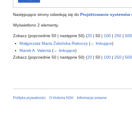
Następujące strony odwołują się do
Projektowanie systemów 
Wyświetlono 2 elementy.
Zobacz (
poprzednie 50
|
następne 50
) (
20
|
50
|
100
|
250
|
500
Małgorzata Maria Żabińska-Rakoczy
(
← linkujące
)
Marek A. Valenta
(
← linkujące
)
Zobacz (
poprzednie 50
|
następne 50
) (
20
|
50
|
100
|
250
|
500
Polityka prywatności
O Historia AGH
Informacje prawne