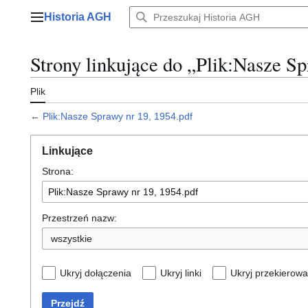
Przejdź
Historia AGH
do
Menu główne
zawartości
Strony linkujące do „Plik:Nasze Sp
Plik
←
Plik:Nasze Sprawy nr 19, 1954.pdf
Linkujące
Strona:
Przestrzeń nazw:
wszystkie
Ukryj dołączenia
Ukryj linki
Ukryj przekierowa
Przejdź