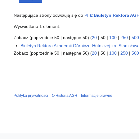
Następujące strony odwołują się do
Plik:Biuletyn Rektora AGH
Wyświetlono 1 element.
Zobacz (
poprzednie 50
|
następne 50
) (
20
|
50
|
100
|
250
|
500
Biuletyn Rektora Akademii Górniczo-Hutniczej im. Stanisław
Zobacz (
poprzednie 50
|
następne 50
) (
20
|
50
|
100
|
250
|
500
Polityka prywatności
O Historia AGH
Informacje prawne