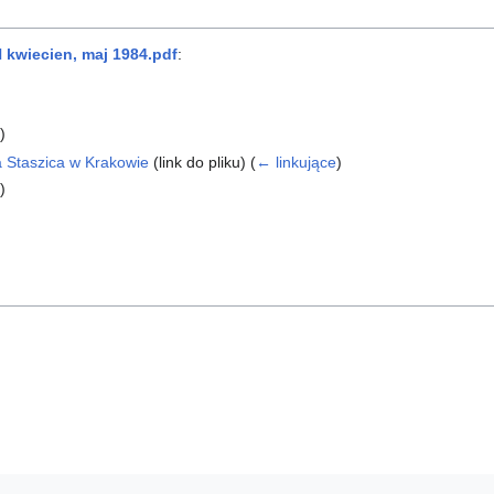
 kwiecien, maj 1984.pdf
:
)
a Staszica w Krakowie
(link do pliku)
(
← linkujące
)
)