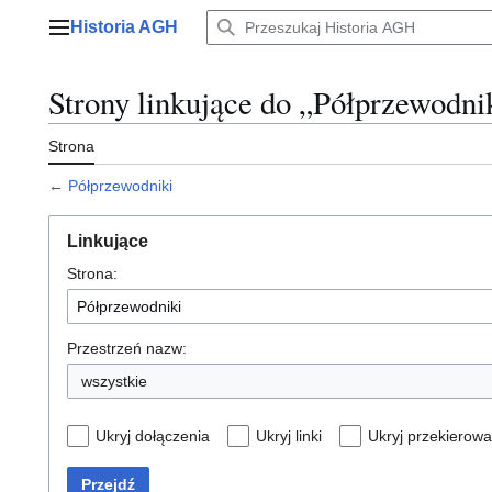
Przejdź
Historia AGH
do
Menu główne
zawartości
Strony linkujące do „Półprzewodni
Strona
←
Półprzewodniki
Linkujące
Strona:
Przestrzeń nazw:
wszystkie
Ukryj dołączenia
Ukryj linki
Ukryj przekierowa
Przejdź