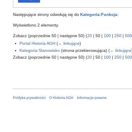
Następujące strony odwołują się do
Kategoria:Funkcja
:
Wyświetlono 2 elementy.
Zobacz (
poprzednie 50
|
następne 50
) (
20
|
50
|
100
|
250
|
500
Portal Historia AGH
(
← linkujące
)
Kategoria:Stanowisko
(strona przekierowująca)
(
← linkujące
Zobacz (
poprzednie 50
|
następne 50
) (
20
|
50
|
100
|
250
|
500
Polityka prywatności
O Historia AGH
Informacje prawne