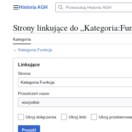
Przejdź
Historia AGH
do
Menu główne
zawartości
Strony linkujące do „Kategoria:Fu
Kategoria
←
Kategoria:Funkcja
Linkujące
Strona:
Przestrzeń nazw:
wszystkie
Ukryj dołączenia
Ukryj linki
Ukryj przekierowa
Przejdź