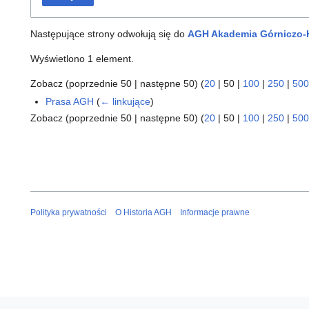
Następujące strony odwołują się do
AGH Akademia Górniczo-Hu
Wyświetlono 1 element.
Zobacz (
poprzednie 50
|
następne 50
) (
20
|
50
|
100
|
250
|
500
Prasa AGH
(
← linkujące
)
Zobacz (
poprzednie 50
|
następne 50
) (
20
|
50
|
100
|
250
|
500
Polityka prywatności
O Historia AGH
Informacje prawne