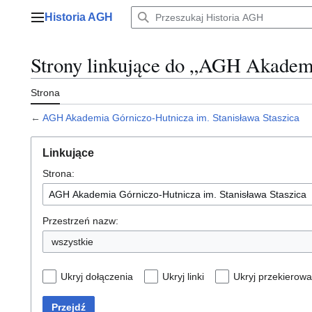
Przejdź
Historia AGH
do
Menu główne
zawartości
Strony linkujące do „AGH Akademi
Strona
←
AGH Akademia Górniczo-Hutnicza im. Stanisława Staszica
Linkujące
Strona:
Przestrzeń nazw:
wszystkie
Ukryj dołączenia
Ukryj linki
Ukryj przekierowa
Przejdź