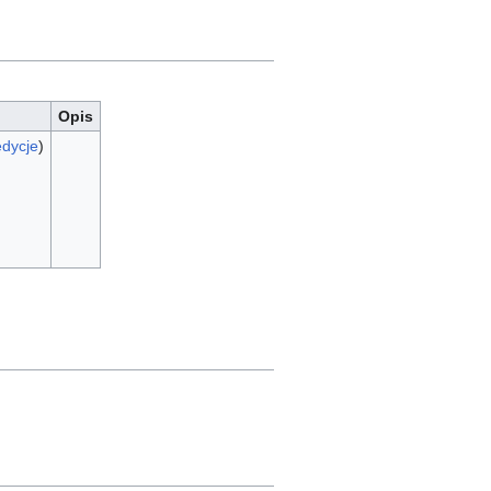
Opis
edycje
)