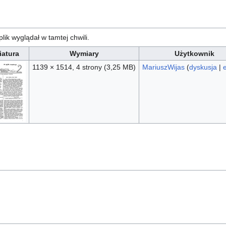
plik wyglądał w tamtej chwili.
iatura
Wymiary
Użytkownik
1139 × 1514, 4 strony
(3,25 MB)
MariuszWijas
(
dyskusja
|