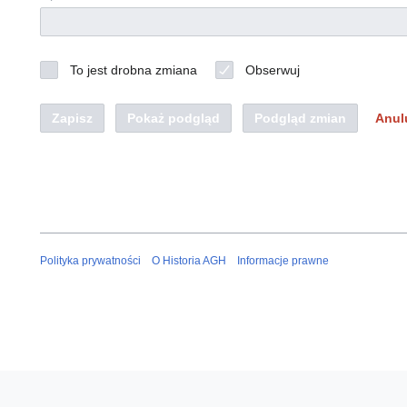
To jest drobna zmiana
Obserwuj
Zapisz
Pokaż podgląd
Podgląd zmian
Anul
Polityka prywatności
O Historia AGH
Informacje prawne