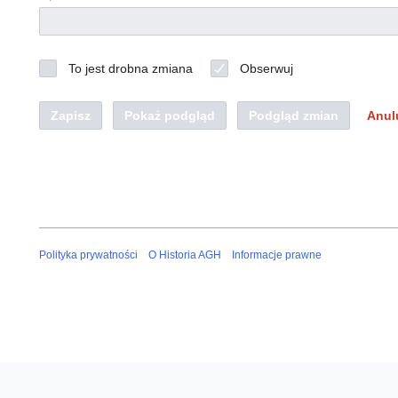
To jest drobna zmiana
Obserwuj
Zapisz
Pokaż podgląd
Podgląd zmian
Anul
Polityka prywatności
O Historia AGH
Informacje prawne