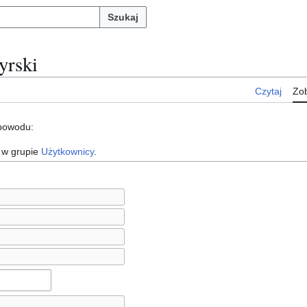
Szukaj
yrski
Czytaj
Zob
 powodu:
 w grupie
Użytkownicy
.