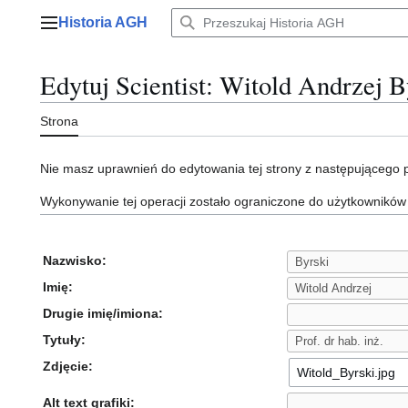
Przejdź
Historia AGH
do
Menu główne
zawartości
Edytuj Scientist: Witold Andrzej B
Strona
Nie masz uprawnień do edytowania tej strony z następującego
Wykonywanie tej operacji zostało ograniczone do użytkowników
Nazwisko:
Imię:
Drugie imię/imiona:
Tytuły:
Zdjęcie:
Alt text grafiki: