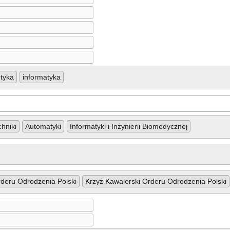
otyka
informatyka
chniki
Automatyki
Informatyki i Inżynierii Biomedycznej
rderu Odrodzenia Polski
Krzyż Kawalerski Orderu Odrodzenia Polski