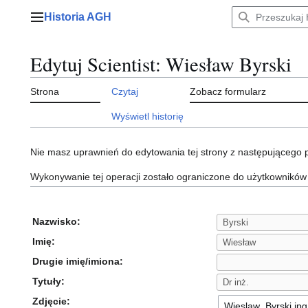
Przejdź
Historia AGH
do
Menu główne
zawartości
Edytuj Scientist: Wiesław Byrski
Strona
Czytaj
Zobacz formularz
Wyświetl historię
Nie masz uprawnień do edytowania tej strony z następującego
Wykonywanie tej operacji zostało ograniczone do użytkowników
Nazwisko:
Imię:
Drugie imię/imiona:
Tytuły:
Zdjęcie: