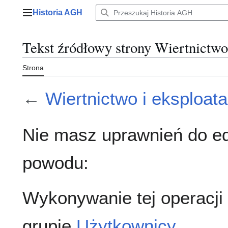
Przejdź
Historia AGH
do
Menu główne
zawartości
Tekst źródłowy strony Wiertnictwo 
Strona
←
Wiertnictwo i eksploata
Nie masz uprawnień do ed
powodu:
Wykonywanie tej operacji
grupie
Użytkownicy
.