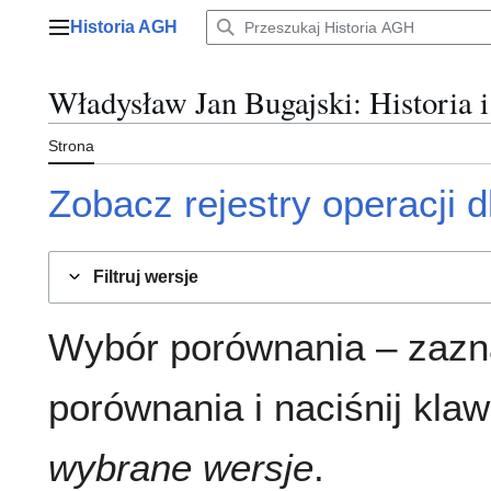
Przejdź
Historia AGH
do
Menu główne
zawartości
Władysław Jan Bugajski
: Historia 
Strona
Zobacz rejestry operacji dl
Filtruj wersje
Wybór porównania – zazn
porównania i naciśnij klaw
wybrane wersje
.