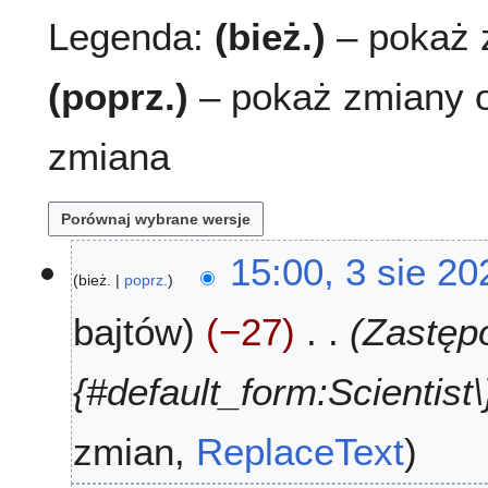
Legenda:
(bież.)
– pokaż z
(poprz.)
– pokaż zmiany o
zmiana
3
15:00, 3 sie 20
bież.
poprz.
s
i
bajtów
−27
Zastępo
e
2
0
{#default_form:Scientist\}
2
6
zmian
ReplaceText