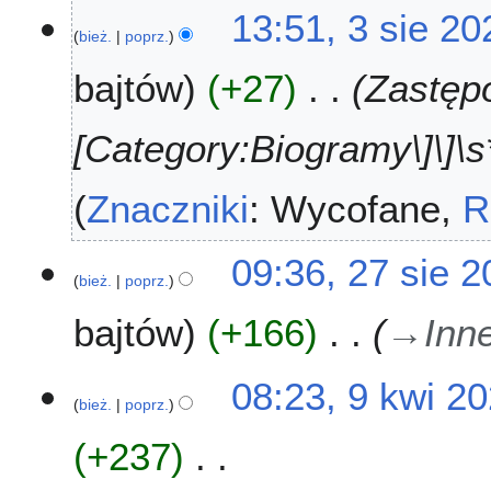
13:51, 3 sie 20
bież.
poprz.
bajtów
+27
Zastępo
[Category:Biogramy\]\]\s*
Znaczniki
:
Wycofane
R
2
09:36, 27 sie 
bież.
poprz.
7
s
bajtów
+166
→
Inn
i
e
2
9
08:23, 9 kwi 2
0
bież.
poprz.
k
2
w
+237
5
i
2