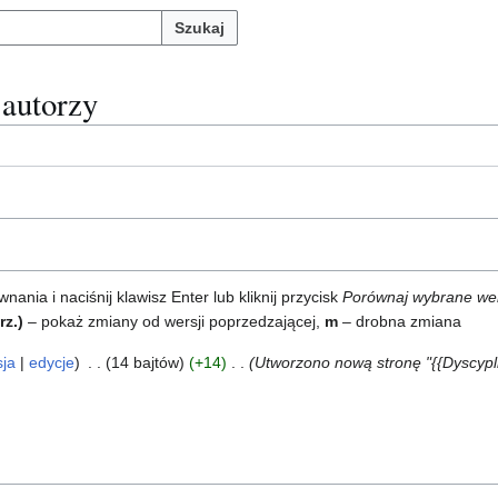
Szukaj
i autorzy
ia i naciśnij klawisz Enter lub kliknij przycisk
Porównaj wybrane we
rz.)
– pokaż zmiany od wersji poprzedzającej,
m
– drobna zmiana
sja
edycje
14 bajtów
+14
Utworzono nową stronę "{{Dyscypli