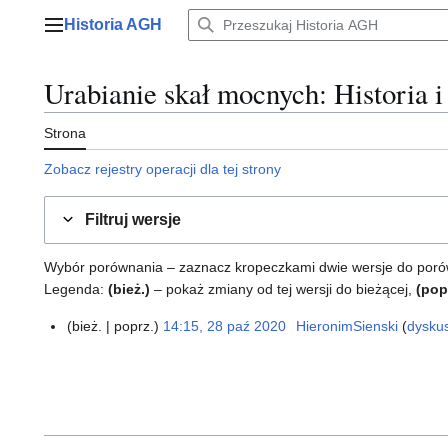
Przejdź
Historia AGH
do
Menu główne
zawartości
Urabianie skał mocnych
: Historia 
Strona
Zobacz rejestry operacji dla tej strony
Filtruj wersje
Wybór porównania – zaznacz kropeczkami dwie wersje do porównan
Legenda:
(bież.)
– pokaż zmiany od tej wersji do bieżącej,
(pop
bież.
poprz.
14:15, 28 paź 2020
HieronimSienski
dysku
2
8
p
a
ź
2