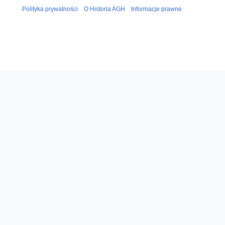
0
Polityka prywatności
O Historia AGH
Informacje prawne
2
0