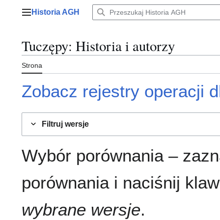
Przejdź
Historia AGH
do
Menu główne
zawartości
Tuczępy
: Historia i autorzy
Strona
Zobacz rejestry operacji dl
Filtruj wersje
Wybór porównania – zazn
porównania i naciśnij klaw
wybrane wersje
.