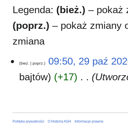
Legenda:
(bież.)
– pokaż z
(poprz.)
– pokaż zmiany o
zmiana
2
09:50, 29 paź 20
bież.
poprz.
9
p
bajtów
+17
Utworz
a
ź
2
0
2
0
Polityka prywatności
O Historia AGH
Informacje prawne