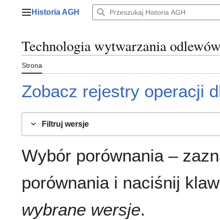
Przejdź
Historia AGH
do
Menu główne
zawartości
Technologia wytwarzania odlewów
Strona
Zobacz rejestry operacji dl
Filtruj wersje
Wybór porównania – zazn
porównania i naciśnij klaw
wybrane wersje
.