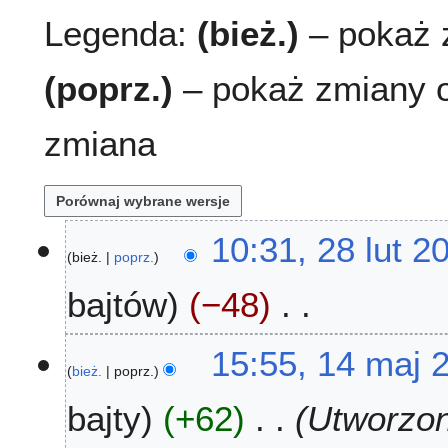
Legenda:
(bież.)
– pokaż z
(poprz.)
– pokaż zmiany o
zmiana
2
10:31, 28 lut 2
bież.
poprz.
8
l
bajtów
−48
u
t
N
2
1
15:55, 14 maj 
i
0
bież.
poprz.
4
e
2
m
bajty
+62
Utworzon
p
3
a
o
j