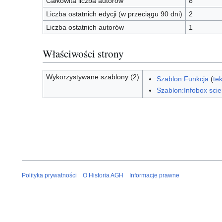
Całkowita liczba autorów
8
Liczba ostatnich edycji (w przeciągu 90 dni)
2
Liczba ostatnich autorów
1
Właściwości strony
Wykorzystywane szablony (2)
Szablon:Funkcja
(
te
Szablon:Infobox scien
Polityka prywatności
O Historia AGH
Informacje prawne