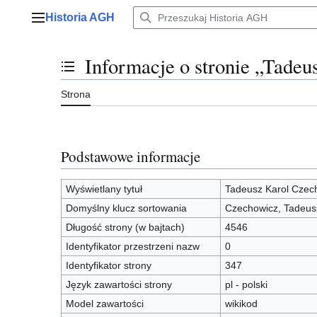
Przejdź
Historia AGH
do
Menu główne
zawartości
Informacje o stronie „Tade
Przełącz stan spisu treści
Strona
Podstawowe informacje
Wyświetlany tytuł
Tadeusz Karol Czec
Domyślny klucz sortowania
Czechowicz, Tadeus
Długość strony (w bajtach)
4546
Identyfikator przestrzeni nazw
0
Identyfikator strony
347
Język zawartości strony
pl - polski
Model zawartości
wikikod