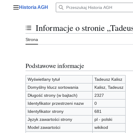
Przejdź
Historia AGH
do
Menu główne
zawartości
Informacje o stronie „Tadeu
Przełącz stan spisu treści
Strona
Podstawowe informacje
Wyświetlany tytuł
Tadeusz Kalisz
Domyślny klucz sortowania
Kalisz, Tadeusz
Długość strony (w bajtach)
2327
Identyfikator przestrzeni nazw
0
Identyfikator strony
681
Język zawartości strony
pl - polski
Model zawartości
wikikod