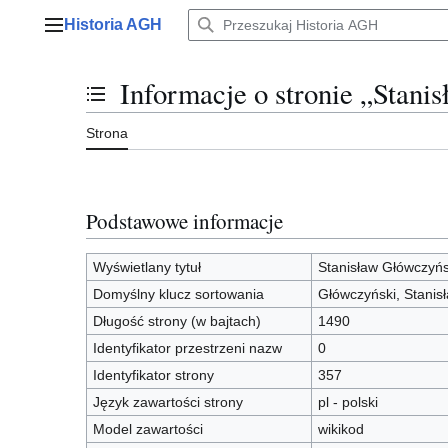
Przejdź
Historia AGH
do
Menu główne
zawartości
Informacje o stronie „Stani
Przełącz stan spisu treści
Strona
Podstawowe informacje
Wyświetlany tytuł
Stanisław Główczyńs
Domyślny klucz sortowania
Główczyński, Stanis
Długość strony (w bajtach)
1490
Identyfikator przestrzeni nazw
0
Identyfikator strony
357
Język zawartości strony
pl - polski
Model zawartości
wikikod