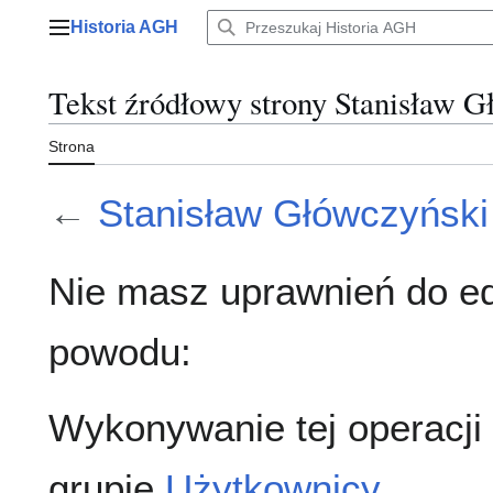
Przejdź
Historia AGH
do
Menu główne
zawartości
Tekst źródłowy strony Stanisław 
Strona
←
Stanisław Główczyński
Nie masz uprawnień do ed
powodu:
Wykonywanie tej operacji
grupie
Użytkownicy
.