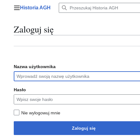
Przejdź
Historia AGH
do
Menu główne
zawartości
Zaloguj się
Nazwa użytkownika
Hasło
Nie wylogowuj mnie
Zaloguj się