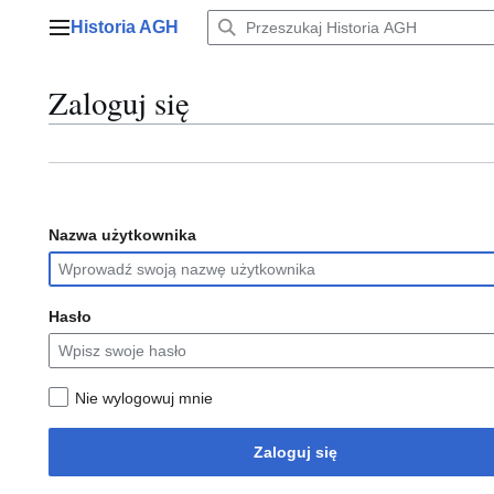
Przejdź
Historia AGH
do
Menu główne
zawartości
Zaloguj się
Nazwa użytkownika
Hasło
Nie wylogowuj mnie
Zaloguj się