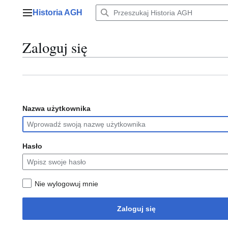
Przejdź
Historia AGH
do
Menu główne
zawartości
Zaloguj się
Nazwa użytkownika
Hasło
Nie wylogowuj mnie
Zaloguj się