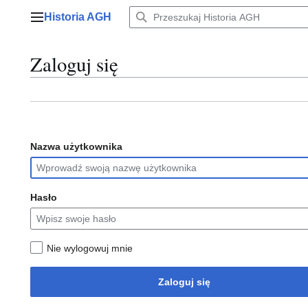
Przejdź
Historia AGH
do
Menu główne
zawartości
Zaloguj się
Nazwa użytkownika
Hasło
Nie wylogowuj mnie
Zaloguj się