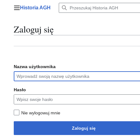
Przejdź
Historia AGH
do
Menu główne
zawartości
Zaloguj się
Nazwa użytkownika
Hasło
Nie wylogowuj mnie
Zaloguj się