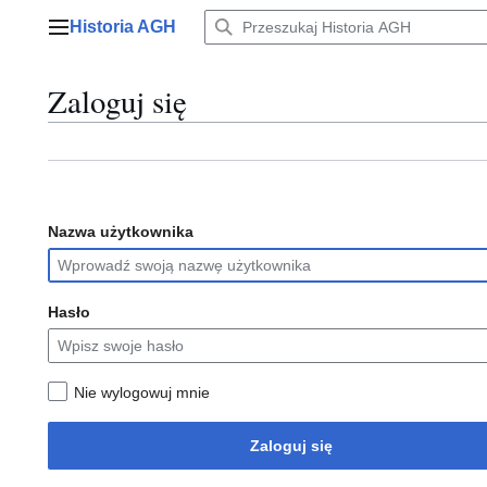
Przejdź
Historia AGH
do
Menu główne
zawartości
Zaloguj się
Nazwa użytkownika
Hasło
Nie wylogowuj mnie
Zaloguj się