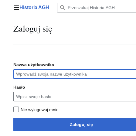
Przejdź
Historia AGH
do
Menu główne
zawartości
Zaloguj się
Nazwa użytkownika
Hasło
Nie wylogowuj mnie
Zaloguj się