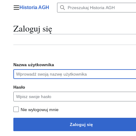
Przejdź
Historia AGH
do
Menu główne
zawartości
Zaloguj się
Nazwa użytkownika
Hasło
Nie wylogowuj mnie
Zaloguj się