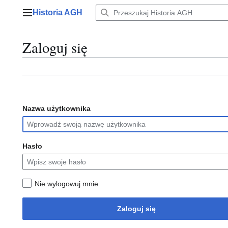
Przejdź
Historia AGH
do
Menu główne
zawartości
Zaloguj się
Nazwa użytkownika
Hasło
Nie wylogowuj mnie
Zaloguj się