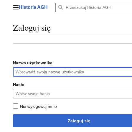
Przejdź
Historia AGH
do
Menu główne
zawartości
Zaloguj się
Nazwa użytkownika
Hasło
Nie wylogowuj mnie
Zaloguj się