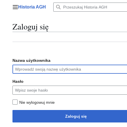
Przejdź
Historia AGH
do
Menu główne
zawartości
Zaloguj się
Nazwa użytkownika
Hasło
Nie wylogowuj mnie
Zaloguj się