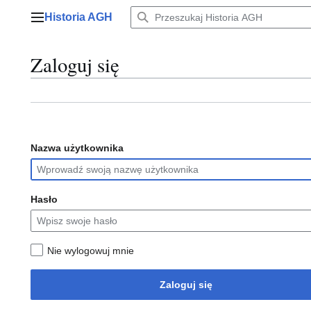
Przejdź
Historia AGH
do
Menu główne
zawartości
Zaloguj się
Nazwa użytkownika
Hasło
Nie wylogowuj mnie
Zaloguj się