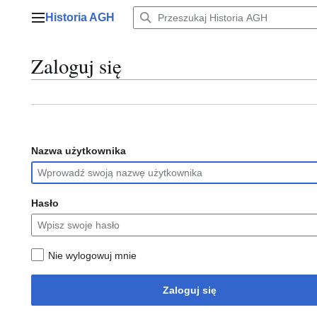
Przejdź
Historia AGH
do
Menu główne
zawartości
Zaloguj się
Nazwa użytkownika
Hasło
Nie wylogowuj mnie
Zaloguj się