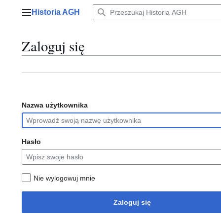
Przejdź
Historia AGH
do
Menu główne
zawartości
Zaloguj się
Nazwa użytkownika
Hasło
Nie wylogowuj mnie
Zaloguj się