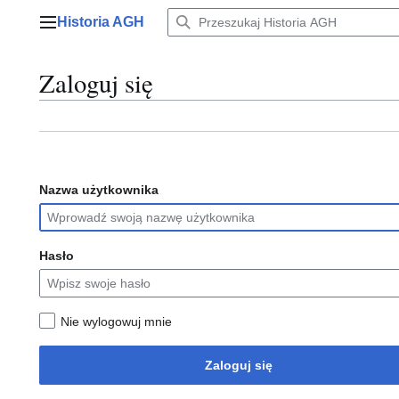
Przejdź
Historia AGH
do
Menu główne
zawartości
Zaloguj się
Nazwa użytkownika
Hasło
Nie wylogowuj mnie
Zaloguj się