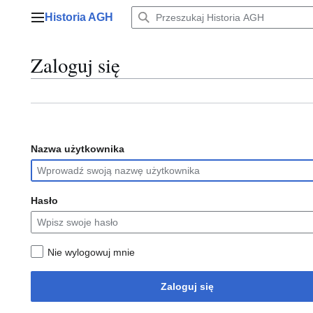
Przejdź
Historia AGH
do
Menu główne
zawartości
Zaloguj się
Nazwa użytkownika
Hasło
Nie wylogowuj mnie
Zaloguj się