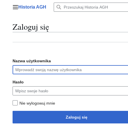
Przejdź
Historia AGH
do
Menu główne
zawartości
Zaloguj się
Nazwa użytkownika
Hasło
Nie wylogowuj mnie
Zaloguj się