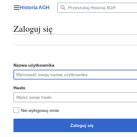
Przejdź
Historia AGH
do
Menu główne
zawartości
Zaloguj się
Nazwa użytkownika
Hasło
Nie wylogowuj mnie
Zaloguj się