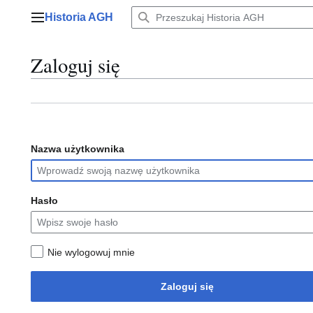
Przejdź
Historia AGH
do
Menu główne
zawartości
Zaloguj się
Nazwa użytkownika
Hasło
Nie wylogowuj mnie
Zaloguj się