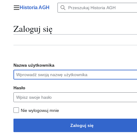
Przejdź
Historia AGH
do
Menu główne
zawartości
Zaloguj się
Nazwa użytkownika
Hasło
Nie wylogowuj mnie
Zaloguj się