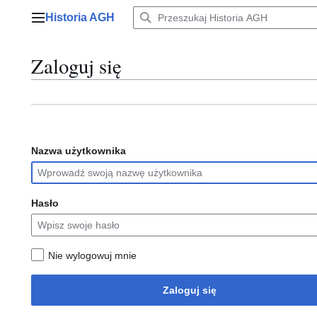
Przejdź
Historia AGH
do
Menu główne
zawartości
Zaloguj się
Nazwa użytkownika
Hasło
Nie wylogowuj mnie
Zaloguj się