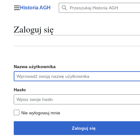
Przejdź
Historia AGH
do
Menu główne
zawartości
Zaloguj się
Nazwa użytkownika
Hasło
Nie wylogowuj mnie
Zaloguj się