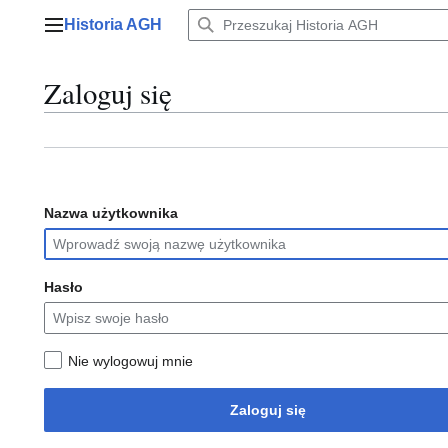
Przejdź
Historia AGH
do
Menu główne
zawartości
Zaloguj się
Nazwa użytkownika
Hasło
Nie wylogowuj mnie
Zaloguj się