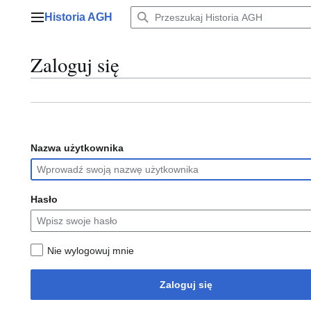
Przejdź
Historia AGH
do
Menu główne
zawartości
Zaloguj się
Nazwa użytkownika
Hasło
Nie wylogowuj mnie
Zaloguj się