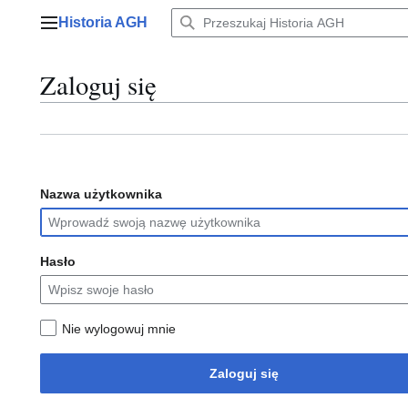
Przejdź
Historia AGH
do
Menu główne
zawartości
Zaloguj się
Nazwa użytkownika
Hasło
Nie wylogowuj mnie
Zaloguj się