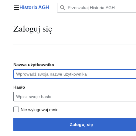
Przejdź
Historia AGH
do
Menu główne
zawartości
Zaloguj się
Nazwa użytkownika
Hasło
Nie wylogowuj mnie
Zaloguj się